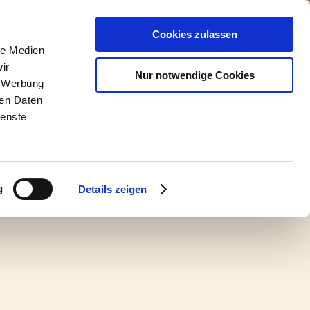
on
Service&Contact
Cookies zulassen
le Medien
ir
Nur notwendige Cookies
, Werbung
ren Daten
ienste
g
Details zeigen