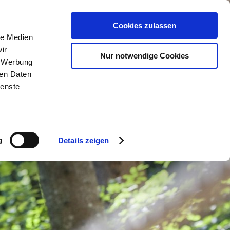
n
Service & Kontakt
Cookies zulassen
le Medien
ir
Nur notwendige Cookies
, Werbung
ren Daten
ienste
g
Details zeigen