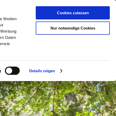
n
Service & Kontakt
Cookies zulassen
le Medien
ir
Nur notwendige Cookies
, Werbung
ren Daten
ienste
g
Details zeigen