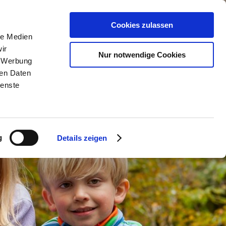
n
Service & Kontakt
Cookies zulassen
le Medien
ir
Nur notwendige Cookies
, Werbung
ren Daten
ienste
g
Details zeigen