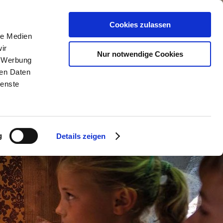
n
Service & Kontakt
Cookies zulassen
le Medien
ir
Nur notwendige Cookies
, Werbung
ren Daten
ienste
g
Details zeigen