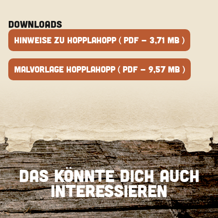
DOWNLOADS
Hinweise zu HopplaHopp ( PDF - 3,71 MB )
Malvorlage HopplaHopp ( PDF - 9,57 MB )
Das könnte Dich auch
interessieren